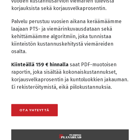
vuoden kustannusarvion viemärien tulevista
korjauksista sekä korjausvelkaprosentin.
Palvelu perustuu vuosien aikana keräämäämme
laajaan PTS- ja viemärinkuvausdataan sekä
kehittämäämme algoritmiin, joka tunnistaa
kiinteistön kustannuskehitystä viemäreiden
osalta.
Kiinteällä 159 € hinnalla
saat PDF-muotoisen
raportin, joka sisältää kokonaiskustannukset,
korjausvelkaprosentin ja kuntoluokkien jakauman.
Ei rekisteröitymistä, eikä piilokustannuksia.
OTA YHTEYTTÄ