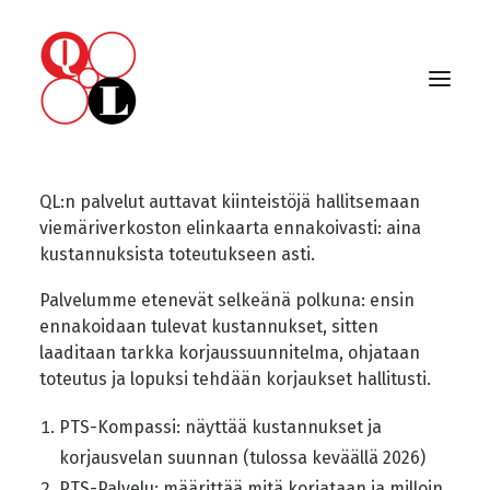
Palvelut
QL:n palvelut auttavat kiinteistöjä hallitsemaan
viemäriverkoston elinkaarta ennakoivasti: aina
kustannuksista toteutukseen asti.
Palvelumme etenevät selkeänä polkuna: ensin
ennakoidaan tulevat kustannukset, sitten
laaditaan tarkka korjaussuunnitelma, ohjataan
toteutus ja lopuksi tehdään korjaukset hallitusti.
PTS-Kompassi: näyttää kustannukset ja
korjausvelan suunnan (tulossa keväällä 2026)
PTS-Palvelu: määrittää mitä korjataan ja milloin