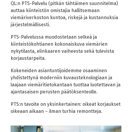
QL:n PTS-Palvelu (pitkän tähtäimen suunnitelma)
auttaa kiinteistön omistajia hallitsemaan
viemäriverkoston kuntoa, riskejä ja kustannuksia
järjestelmällisesti.
PTS-Palvelussa muodostetaan selkeä ja
kiinteistökohtianen kokonaiskuva viemärien
nykytilasta, elinkaaren vaiheesta sekä tulevista
korjaustarpeita.
Kokeneiden asiantuntijoidemme osaaminen
yhdistettynä moderniin kuvausteknologiaan ja
laajaan viemäritietokantaan tuottaa luotettavan ja
ajantasaisen perusten päätöksenteolle.
PTS:n tavoite on yksinkertainen: oikeat korjaukset
oikeaan aikaan – ilman turhia remontteja.