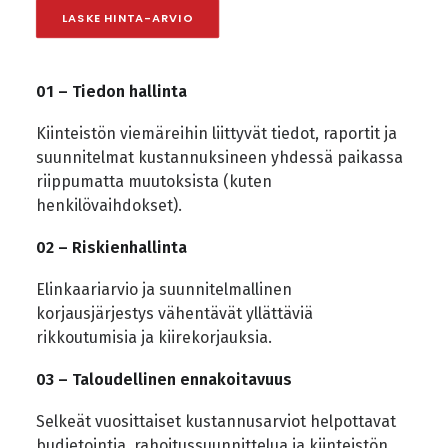
LASKE HINTA-ARVIO
01 – Tiedon hallinta
Kiinteistön viemäreihin liittyvät tiedot, raportit ja
suunnitelmat kustannuksineen yhdessä paikassa
riippumatta muutoksista (kuten
henkilövaihdokset).
02 – Riskienhallinta
Elinkaariarvio ja suunnitelmallinen
korjausjärjestys vähentävät yllättäviä
rikkoutumisia ja kiirekorjauksia.
03 – Taloudellinen ennakoitavuus
Selkeät vuosittaiset kustannusarviot helpottavat
budjetointia, rahoitussuunnittelua ja kiinteistön