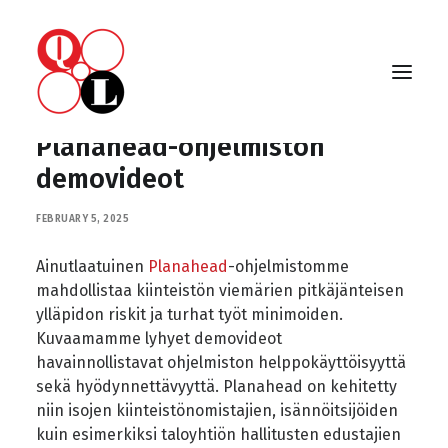
Planahead-ohjelmiston
demovideot
FEBRUARY 5, 2025
Ainutlaatuinen
Planahead
-ohjelmistomme
mahdollistaa kiinteistön viemärien pitkäjänteisen
ylläpidon riskit ja turhat työt minimoiden.
Kuvaamamme lyhyet demovideot
havainnollistavat ohjelmiston helppokäyttöisyyttä
sekä hyödynnettävyyttä. Planahead on kehitetty
niin isojen kiinteistönomistajien, isännöitsijöiden
kuin esimerkiksi taloyhtiön hallitusten edustajien