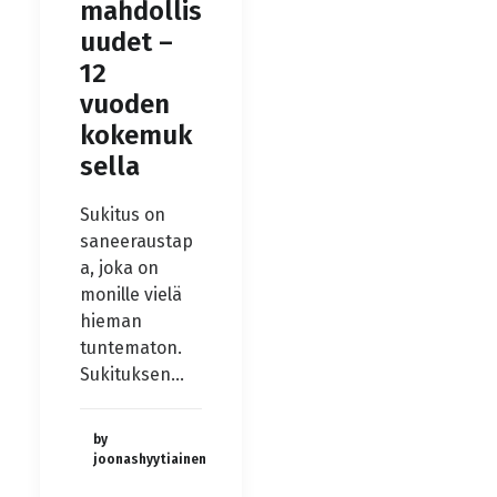
mahdollis
uudet –
12
vuoden
kokemuk
sella
Sukitus on
saneeraustap
a, joka on
monille vielä
hieman
tuntematon.
Sukituksen…
by
joonashyytiainen