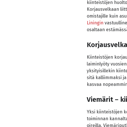
kiinteistöjen huolt
Korjausvelkaan liitt
omistajille kuin as
Liningin
vastuullin
osaltaan estämässä
Korjausvelka
Kiinteistöjen korja
laiminlyöty vuosien
yksityisillekin kii
sitä kalliimmaksi 
kasvaa nopeammin k
Viemärit – k
Yksi kiinteistöjen 
toiminnan kannalta
oireilla. Viemäriput