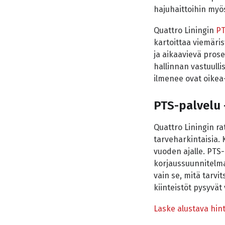
hajuhaittoihin myös
Quattro Liningin
PT
kartoittaa viemäris
ja aikaavievä prose
hallinnan vastuulli
ilmenee ovat oikea-
PTS-palvelu 
Quattro Liningin ra
tarveharkintaisia.
vuoden ajalle. PTS
korjaussuunnitelma 
vain se, mitä tarvi
kiinteistöt pysyvät 
Laske alustava hint