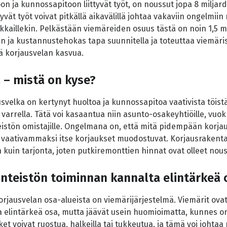
oon ja kunnossapitoon liittyvät työt, on noussut jopa 8 miljard
yvät työt voivat pitkällä aikavälillä johtaa vakaviin ongelmiin 
ukkaillekin. Pelkästään viemäreiden osuus tästä on noin 1,5 m
en ja kustannustehokas tapa suunnitella ja toteuttaa viemär
 korjausvelan kasvua.
 – mistä on kyse?
usvelka on kertynyt huoltoa ja kunnossapitoa vaativista töistä
 varrella. Tätä voi kasaantua niin asunto-osakeyhtiöille, vuok
nteistön omistajille. Ongelmana on, että mitä pidempään korja
ja vaativammaksi itse korjaukset muodostuvat. Korjausraken
uin tarjonta, joten putkiremonttien hinnat ovat olleet no
iinteistön toiminnan kannalta elintärkeä 
korjausvelan osa-alueista on viemärijärjestelmä. Viemärit ovat
 elintärkeä osa, mutta jäävät usein huomioimatta, kunnes o
ket voivat ruostua, halkeilla tai tukkeutua, ja tämä voi johtaa 