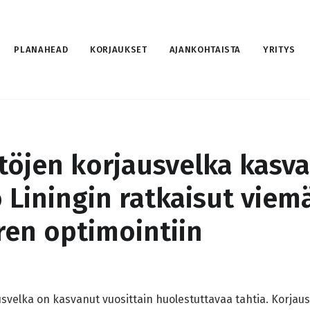
PLANAHEAD
KORJAUKSET
AJANKOHTAISTA
YRITYS
stöjen korjausvelka kasva
 Liningin ratkaisut viem
ren optimointiin
usvelka on kasvanut vuosittain huolestuttavaa tahtia. Korjaus