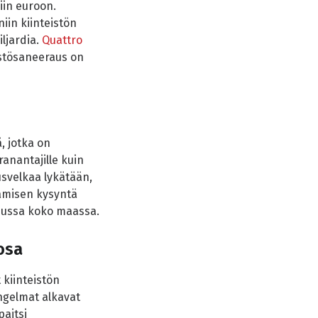
iin euroon.
niin kiinteistön
iljardia.
Quattro
istösaneeraus on
, jotka on
ranantajille kuin
usvelkaa lykätään,
tamisen kysyntä
usussa koko maassa.
osa
 kiinteistön
ngelmat alkavat
paitsi