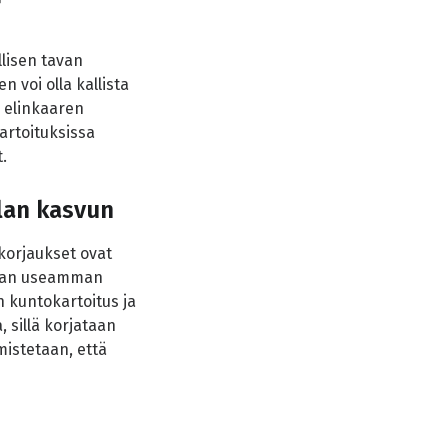
llisen tavan
 voi olla kallista
n elinkaaren
artoituksissa
.
lan kasvun
korjaukset ovat
ltaan useamman
n kuntokartoitus ja
 sillä korjataan
mistetaan, että