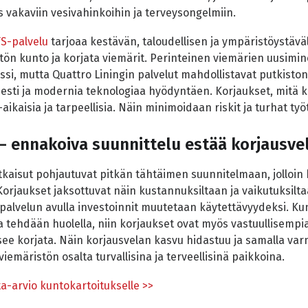
 vakaviin vesivahinkoihin ja terveysongelmiin.
S-palvelu
tarjoaa kestävän, taloudellisen ja ympäristöystävä
tön kunto ja korjata viemärit. Perinteinen viemärien uusiminen
ssi, mutta Quattro Liningin palvelut mahdollistavat putkisto
sesti ja modernia teknologiaa hyödyntäen. Korjaukset, mitä k
aikaisia ja tarpeellisia. Näin minimoidaan riskit ja turhat työt
– ennakoiva suunnittelu estää korjausve
tkaisut pohjautuvat pitkän tähtäimen suunnitelmaan, jolloin 
 Korjaukset jaksottuvat näin kustannuksiltaan ja vaikutuksi
-palvelun avulla investoinnit muutetaan käytettävyydeksi. Ku
tehdään huolella, niin korjaukset ovat myös vastuullisempia,
tsee korjata. Näin korjausvelan kasvu hidastuu ja samalla var
viemäristön osalta turvallisina ja terveellisinä paikkoina.
a-arvio kuntokartoitukselle >>