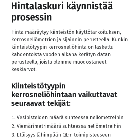
Hintalaskuri käynnistää
prosessin
Hinta määräytyy kiinteistön käyttötarkoituksen,
kerrosneliömetrien ja sijainnin perusteella. Kunkin
kiinteistötyypin kerrosneliöhinta on laskettu
kahdentoista vuoden aikana kerätyn datan
perusteella, joista olemme muodostaneet
keskiarvot.
Kiinteistötyypin
kerrosneliöhintaan vaikuttavat
seuraavat tekijät:
Vesipisteiden määrä suhteessa neliömetreihin
Viemärimetrimäärä suhteessa neliömetreihin
Etäisyys lähimpään QL:n toimipisteeseen