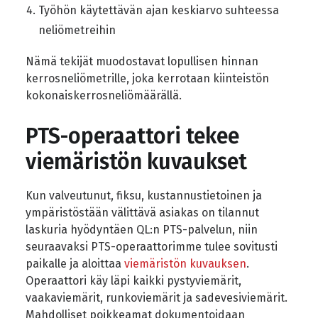
Työhön käytettävän ajan keskiarvo suhteessa
neliömetreihin
Nämä tekijät muodostavat lopullisen hinnan
kerrosneliömetrille, joka kerrotaan kiinteistön
kokonaiskerrosneliömäärällä.
PTS-operaattori tekee
viemäristön kuvaukset
Kun valveutunut, fiksu, kustannustietoinen ja
ympäristöstään välittävä asiakas on tilannut
laskuria hyödyntäen QL:n PTS-palvelun, niin
seuraavaksi PTS-operaattorimme tulee sovitusti
paikalle ja aloittaa
viemäristön kuvauksen
.
Operaattori käy läpi kaikki pystyviemärit,
vaakaviemärit, runkoviemärit ja sadevesiviemärit.
Mahdolliset poikkeamat dokumentoidaan