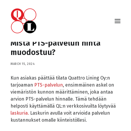
Mistä PTS-palvelun hinta
muodostuu?
MARCH 15, 2024
Kun asiakas päättää tilata Quattro Lining Oy:n
tarjoaman
PTS-palvelun
, ensimmäinen askel on
viemäristön kunnon määrittäminen, joka antaa
arvion PTS-palvelun hinnalle. Tämä tehdään
helposti käyttämällä QL:n verkkosivuilta löytyvää
laskuria.
Laskurin avulla voit arvioida palvelun
kustannukset omalle kiinteistöllesi.