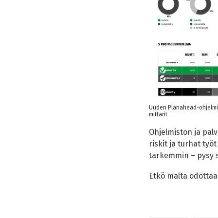
Uuden Planahead-ohjelmist
mittarit
Ohjelmiston ja palv
riskit ja turhat ty
tarkemmin – pysy si
Etkö malta odottaa 