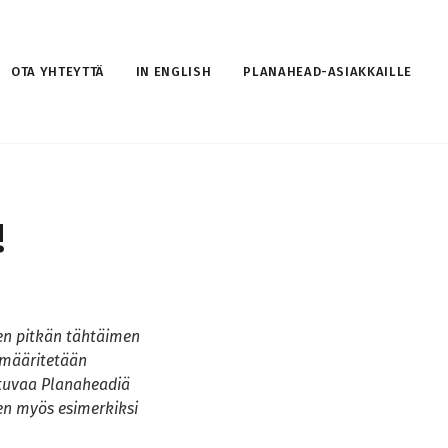
OTA YHTEYTTÄ
IN ENGLISH
PLANAHEAD-ASIAKKAILLE
!
en pitkän tähtäimen
 määritetään
stuvaa Planaheadiä
ten myös esimerkiksi