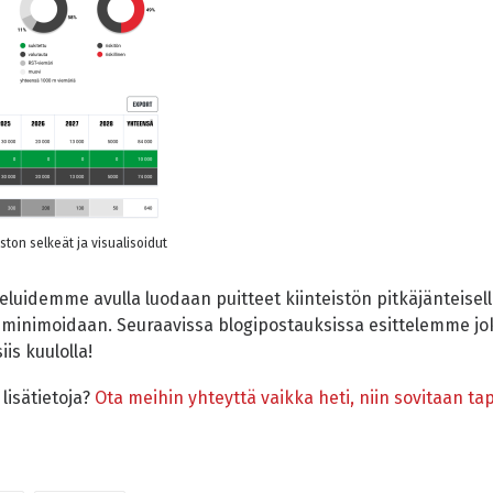
on selkeät ja visualisoidut
eluidemme avulla luodaan puitteet kiinteistön pitkäjänteiselle
öt minimoidaan. Seuraavissa blogipostauksissa esittelemme jo
is kuulolla!
lisätietoja?
Ota meihin yhteyttä vaikka heti, niin sovitaan t