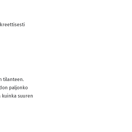
kreettisesti
 tilanteen.
edon paljonko
ja kuinka suuren