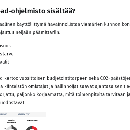
ad-ohjelmisto sisältää?
aalinen käyttöliittymä havainnollistaa viemärien kunnon kon
autuu neljään päämittariin:
osuus
ustarve
aalit
d kertoo vuosittaisen budjetointitarpeen sekä CO2-päästöjen
a kiinteistön omistajat ja hallinnoijat saavat ajantasaisen ti
orjattu, paljonko korjaamatta, mitä toimenpiteitä tarvitaan 
muodostavat