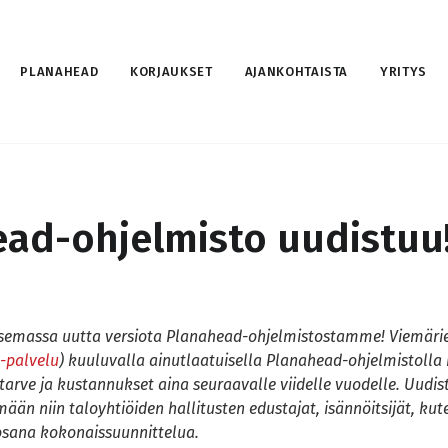
PLANAHEAD
KORJAUKSET
AJANKOHTAISTA
YRITYS
ad-ohjelmisto uudistuu
semassa uutta versiota Planahead-ohjelmistostamme! Viemäri
-palvelu
) kuuluvalla ainutlaatuisella Planahead-ohjelmistolla
tarve ja kustannukset aina seuraavalle viidelle vuodelle. Uudi
än niin taloyhtiöiden hallitusten edustajat, isännöitsijät, ku
 osana kokonaissuunnittelua.