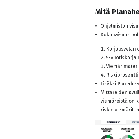
Mitä Planahe
Ohjelmiston visu
Kokonaisuus pohj
Korjausvelan 
5-vuotiskorja
Viemärimateri
Riskiprosentti
Lisäksi Planahea
Mittareiden avull
viemäreistä on k
riskin viemärit 