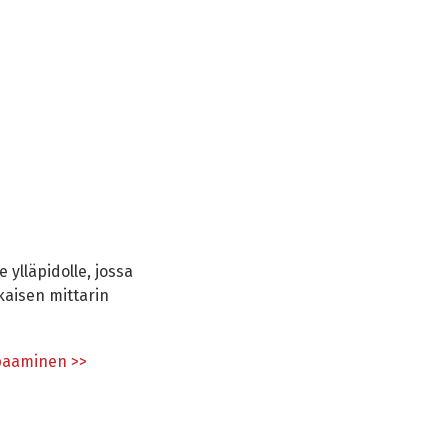
 ylläpidolle, jossa
kaisen mittarin
apaaminen >>